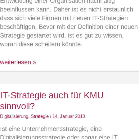
Entwicklung einer Organisation nachhaltig
beeinflussen kann. Daher ist es nicht erstaunlich,
dass sich viele Firmen mit neuen IT-Strategien
beschäftigen. Bevor mit der Definition einer neuen
Strategie gestartet wird, ist es gut zu wissen,
woran diese scheitern könnte.
Warum
weiterlesen »
IT-
Strategien
scheitern?
IT-Strategie auch für KMU
sinnvoll?
Digitalisierung
,
Strategie
/
14. Januar 2019
Ist eine Unternehmensstrategie, eine
Digitalisierungsstrategie oder sogar eine IT-