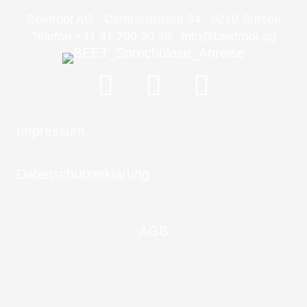
Beetroot AG Centralstrasse 34 6210 Sursee
Telefon +41 41 700 30 40
info@beetroot.ag
Impressum
Datenschutzerklärung
AGB