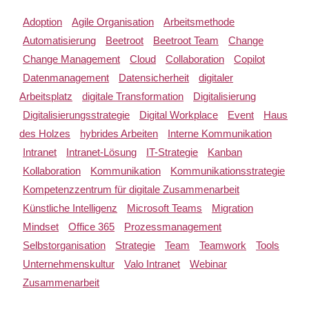
Adoption
Agile Organisation
Arbeitsmethode
Automatisierung
Beetroot
Beetroot Team
Change
Change Management
Cloud
Collaboration
Copilot
Datenmanagement
Datensicherheit
digitaler
Arbeitsplatz
digitale Transformation
Digitalisierung
Digitalisierungsstrategie
Digital Workplace
Event
Haus
des Holzes
hybrides Arbeiten
Interne Kommunikation
Intranet
Intranet-Lösung
IT-Strategie
Kanban
Kollaboration
Kommunikation
Kommunikationsstrategie
Kompetenzzentrum für digitale Zusammenarbeit
Künstliche Intelligenz
Microsoft Teams
Migration
Mindset
Office 365
Prozessmanagement
Selbstorganisation
Strategie
Team
Teamwork
Tools
Unternehmenskultur
Valo Intranet
Webinar
Zusammenarbeit