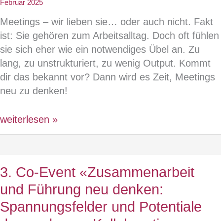
Februar 2025
Meetings – wir lieben sie… oder auch nicht. Fakt
ist: Sie gehören zum Arbeitsalltag. Doch oft fühlen
sie sich eher wie ein notwendiges Übel an. Zu
lang, zu unstrukturiert, zu wenig Output. Kommt
dir das bekannt vor? Dann wird es Zeit, Meetings
neu zu denken!
Webinar:
weiterlesen »
Erfolgreiches
Sitzungsmanagement
–
3. Co-Event «Zusammenarbeit
weniger
und Führung neu denken:
Zeitverlust,
mehr
Spannungsfelder und Potentiale
Ergebnis