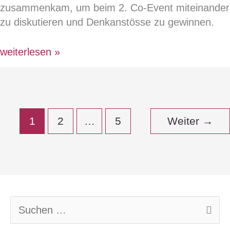
zusammenkam, um beim 2. Co-Event miteinander
zu diskutieren und Denkanstösse zu gewinnen.
2.
weiterlesen »
Co-
Event
«Zusammenarbeit
und
1
2
…
5
Weiter
→
Führung
neu
denken:
Gemeinsam
durch
den
S
Wandel
u
navigieren»
c