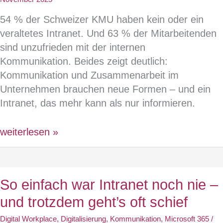
prüfen,
54 % der Schweizer KMU haben kein oder ein
verstehen,
veraltetes Intranet. Und 63 % der Mitarbeitenden
freigeben
sind unzufrieden mit der internen
Kommunikation. Beides zeigt deutlich:
Kommunikation und Zusammenarbeit im
Unternehmen brauchen neue Formen – und ein
Intranet, das mehr kann als nur informieren.
Webinar:
weiterlesen »
Rethink
Intranet
–
So einfach war Intranet noch nie –
Warum
und trotzdem geht’s oft schief
das
Intranet
Digital Workplace
,
Digitalisierung
,
Kommunikation
,
Microsoft 365
/