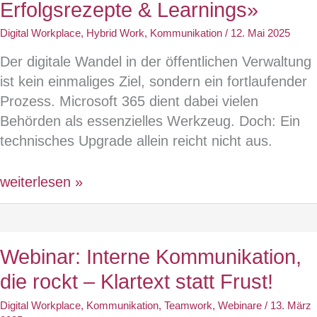
Erfolgsrezepte & Learnings»
trotzdem
Digital Workplace
,
Hybrid Work
,
Kommunikation
/
12. Mai 2025
geht’s
oft
Der digitale Wandel in der öffentlichen Verwaltung
schief
ist kein einmaliges Ziel, sondern ein fortlaufender
Prozess. Microsoft 365 dient dabei vielen
Behörden als essenzielles Werkzeug. Doch: Ein
technisches Upgrade allein reicht nicht aus.
Digitale
weiterlesen »
Zukunft
gestalten:
Ein
Webinar: Interne Kommunikation,
Rückblick
die rockt – Klartext statt Frust!
auf
den
Digital Workplace
,
Kommunikation
,
Teamwork
,
Webinare
/
13. März