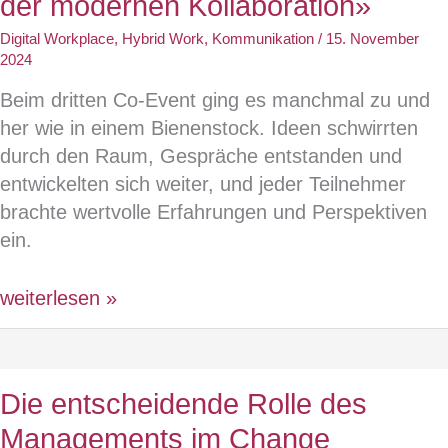
der modernen Kollaboration»
und
Digital Workplace
,
Hybrid Work
,
Kommunikation
/
15. November
Spass!
2024
Beim dritten Co-Event ging es manchmal zu und
her wie in einem Bienenstock. Ideen schwirrten
durch den Raum, Gespräche entstanden und
entwickelten sich weiter, und jeder Teilnehmer
brachte wertvolle Erfahrungen und Perspektiven
ein.
3.
weiterlesen »
Co-
Event
«Zusammenarbeit
Die entscheidende Rolle des
und
Managements im Change
Führung