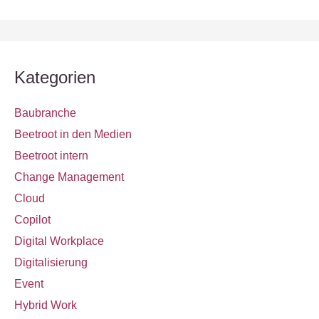
h
e
n
n
Kategorien
a
c
Baubranche
h
Beetroot in den Medien
:
Beetroot intern
Change Management
Cloud
Copilot
Digital Workplace
Digitalisierung
Event
Hybrid Work