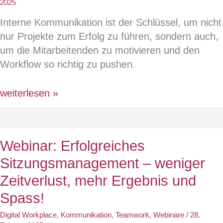
3.
2025
ERFA-
Interne Kommunikation ist der Schlüssel, um nicht
Event
nur Projekte zum Erfolg zu führen, sondern auch,
«Microsoft
um die Mitarbeitenden zu motivieren und den
365
Workflow so richtig zu pushen.
in
der
Webinar:
weiterlesen »
Verwaltung
Interne
–
Kommunikation,
Erfolgsrezepte
die
&
Webinar: Erfolgreiches
rockt
Learnings»
Sitzungsmanagement – weniger
–
Klartext
Zeitverlust, mehr Ergebnis und
statt
Spass!
Frust!
Digital Workplace
,
Kommunikation
,
Teamwork
,
Webinare
/
28.