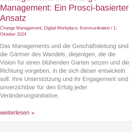
neu
Management: Ein Prosci-basierter
denken:
Ansatz
Spannungsfelder
Change Management
,
Digital Workplace
,
Kommunikation
/
1.
und
Oktober 2024
Potentiale
Das Managements und die Geschäftsleitung sind
der
die Gärtner des Wandels, diejenigen, die die
modernen
Vision für einen blühenden Garten setzen und die
Kollaboration»
Richtung vorgeben, in die sich dieser entwickeln
soll. Ihre Unterstützung und ihr Engagement sind
unverzichtbar für den Erfolg jeder
Veränderungsinitiative.
Die
weiterlesen »
entscheidende
Rolle