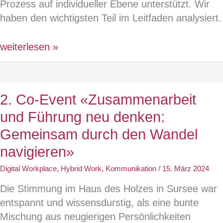
Prozess auf individueller Ebene unterstützt. Wir
haben den wichtigsten Teil im Leitfaden analysiert.
Change
weiterlesen »
Management
und
Microsoft
2. Co-Event «Zusammenarbeit
365:
und Führung neu denken:
Ein
ADKAR-
Gemeinsam durch den Wandel
basierter
navigieren»
Ansatz
Digital Workplace
,
Hybrid Work
,
Kommunikation
/
15. März 2024
Die Stimmung im Haus des Holzes in Sursee war
entspannt und wissensdurstig, als eine bunte
Mischung aus neugierigen Persönlichkeiten