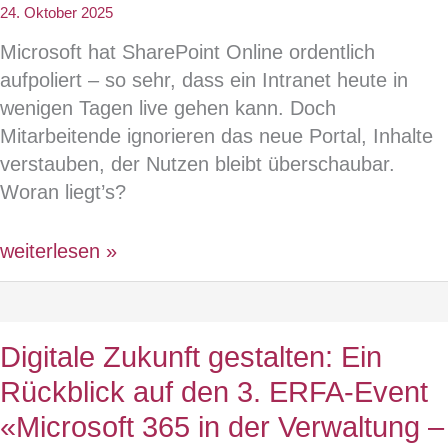
neu
24. Oktober 2025
gedacht
Microsoft hat SharePoint Online ordentlich
werden
aufpoliert – so sehr, dass ein Intranet heute in
muss
wenigen Tagen live gehen kann. Doch
Mitarbeitende ignorieren das neue Portal, Inhalte
verstauben, der Nutzen bleibt überschaubar.
Woran liegt’s?
So
weiterlesen »
einfach
war
Intranet
Digitale Zukunft gestalten: Ein
noch
Rückblick auf den 3. ERFA-Event
nie
–
«Microsoft 365 in der Verwaltung –
und