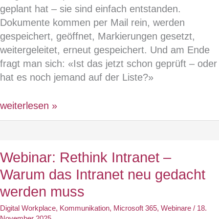
geplant hat – sie sind einfach entstanden.
Dokumente kommen per Mail rein, werden
gespeichert, geöffnet, Markierungen gesetzt,
weitergeleitet, erneut gespeichert. Und am Ende
fragt man sich: «Ist das jetzt schon geprüft – oder
hat es noch jemand auf der Liste?»
Webinar:
weiterlesen »
KI-
unterstützte
Dokumentenverarbeitung
Webinar: Rethink Intranet –
in
Warum das Intranet neu gedacht
Microsoft
365
werden muss
–
Digital Workplace
,
Kommunikation
,
Microsoft 365
,
Webinare
/
18.
Verträge
November 2025