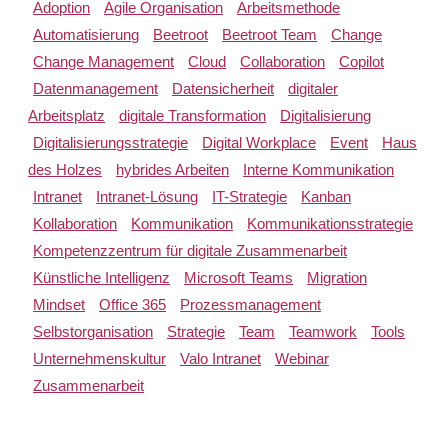
Adoption
Agile Organisation
Arbeitsmethode
Automatisierung
Beetroot
Beetroot Team
Change
Change Management
Cloud
Collaboration
Copilot
Datenmanagement
Datensicherheit
digitaler
Arbeitsplatz
digitale Transformation
Digitalisierung
Digitalisierungsstrategie
Digital Workplace
Event
Haus
des Holzes
hybrides Arbeiten
Interne Kommunikation
Intranet
Intranet-Lösung
IT-Strategie
Kanban
Kollaboration
Kommunikation
Kommunikationsstrategie
Kompetenzzentrum für digitale Zusammenarbeit
Künstliche Intelligenz
Microsoft Teams
Migration
Mindset
Office 365
Prozessmanagement
Selbstorganisation
Strategie
Team
Teamwork
Tools
Unternehmenskultur
Valo Intranet
Webinar
Zusammenarbeit