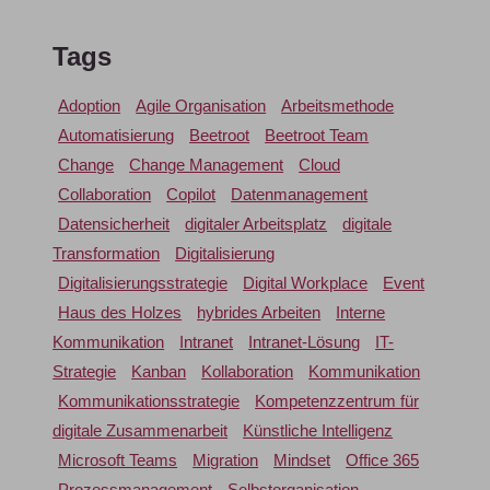
Tags
Adoption
Agile Organisation
Arbeitsmethode
Automatisierung
Beetroot
Beetroot Team
Change
Change Management
Cloud
Collaboration
Copilot
Datenmanagement
Datensicherheit
digitaler Arbeitsplatz
digitale
Transformation
Digitalisierung
Digitalisierungsstrategie
Digital Workplace
Event
Haus des Holzes
hybrides Arbeiten
Interne
Kommunikation
Intranet
Intranet-Lösung
IT-
Strategie
Kanban
Kollaboration
Kommunikation
Kommunikationsstrategie
Kompetenzzentrum für
digitale Zusammenarbeit
Künstliche Intelligenz
Microsoft Teams
Migration
Mindset
Office 365
Prozessmanagement
Selbstorganisation