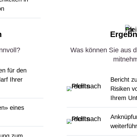
on
n
Ergebn
nnvoll?
Was können Sie aus d
mitneh
en für den
arf Ihrer
Bericht 
Risiken vo
Ihrem Un
en» eines
Anknüpfu
weiterfü
zung zum