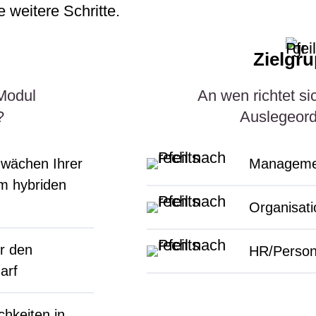
weitere Schritte.
Zielgr
Modul
An wen richtet s
?
Auslegeor
wächen Ihrer
Manageme
m hybriden
Organisati
r den
HR/Person
arf
chkeiten in