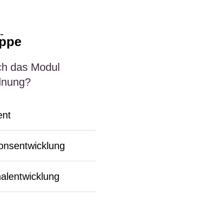
uppe
ich das Modul
dnung?
nt
onsentwicklung
alentwicklung