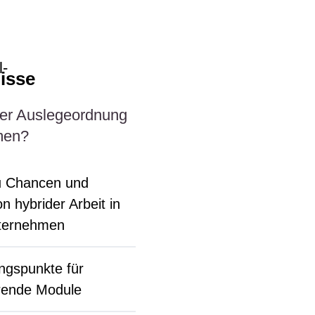
isse
er Auslegeordnung
men?
zu Chancen und
n hybrider Arbeit in
ternehmen
ngspunkte für
hrende Module