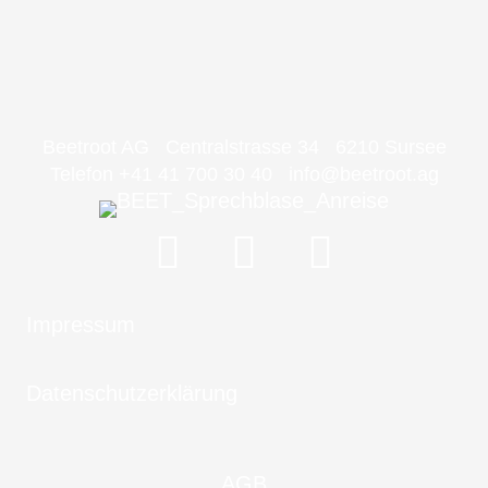
Beetroot AG Centralstrasse 34 6210 Sursee
Telefon +41 41 700 30 40
info@beetroot.ag
Impressum
Datenschutzerklärung
AGB